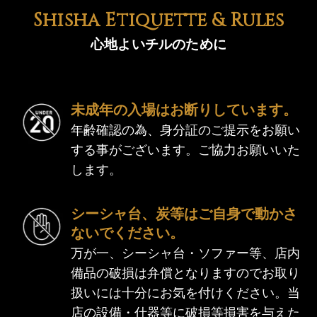
RECRUIT
CONTACT
Shisha Etiquette & Rules
求人情報
お問い合わせ
心地よいチルのために
地図アプリで見る
Instagram
Googleマップで開く
恋香の公式インスタ
SHOP
未成年の入場はお断りしています。
販売サイト
年齢確認の為、身分証のご提示をお願い
する事がございます。ご協力お願いいた
営業時間
14:00 ～ 翌5:00（L.O. 4:00）
します。
クレジットカード・電子マネー利用可
シーシャ台、炭等はご自身で動かさ
設備：無料Wi-Fi
/
全席コンセント完備
/
男女別 洋式トイレ
ないでください。
禁煙・喫煙：全席喫煙可 ※加熱式たばこのみ
万が一、シーシャ台・ソファー等、店内
貸出し可能備品：充電器 / ブランケット / カードゲーム
備品の破損は弁償となりますのでお取り
扱いには十分にお気を付けください。当
店の設備・什器等に破損等損害を与えた