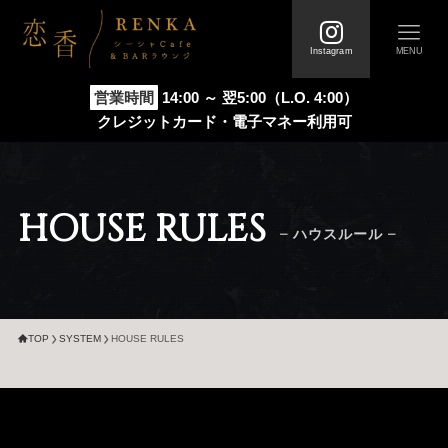
Instagram
MENU
営業時間
14:00 ～ 翌5:00（L.O. 4:00）
クレジットカード・電子マネー利用可
TOP
FIRST
トップページ
初めての方へ
HOUSE RULES
SYSTEM
メニュー / 料金システム
– ハウスルール –
STORE
ABOUT
店舗情報 / 店内写真
恋香について
TOP
SYSTEM
HOUSE RULES
FAQ
VOICE
よくあるご質問
お客様の声
NEWS
COLUMN
新着情報
お役立ちコラム