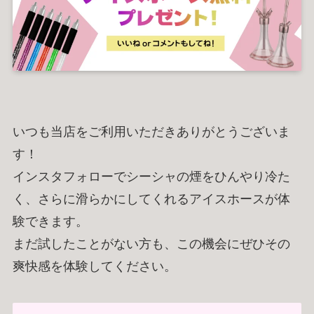
RECRUIT
CONTACT
求人情報
お問い合わせ
地図アプリで見る
Instagram
Googleマップで開く
恋香の公式インスタ
SHOP
販売サイト
いつも当店をご利用いただきありがとうございま
す！
営業時間
14:00 ～ 翌5:00（L.O. 4:00）
インスタフォローでシーシャの煙をひんやり冷た
クレジットカード・電子マネー利用可
く、さらに滑らかにしてくれるアイスホースが体
設備：無料Wi-Fi
/
全席コンセント完備
/
男女別 洋式トイレ
験できます。
禁煙・喫煙：全席喫煙可 ※加熱式たばこのみ
まだ試したことがない方も、この機会にぜひその
貸出し可能備品：充電器 / ブランケット / カードゲーム
爽快感を体験してください。