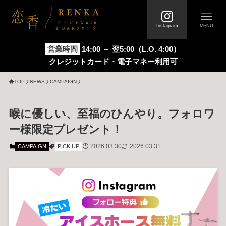
Instagram
MENU
営業時間
14:00 ～ 翌5:00（L.O. 4:00）
クレジットカード・電子マネー利用可
TOP
FIRST
トップページ
初めての方へ
TOP
NEWS
CAMPAIGN
SYSTEM
メニュー / 料金システム
喉に優しい、至福のひんやり。フォロワ
ー様限定プレゼント！
STORE
ABOUT
2026.03.30
2026.03.31
CAMPAIGN
PICK UP
店舗情報 / 店内写真
恋香について
FAQ
VOICE
よくあるご質問
お客様の声
NEWS
COLUMN
新着情報
お役立ちコラム