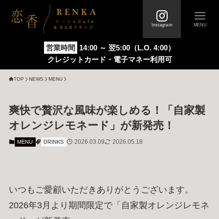
Instagram
MENU
営業時間
14:00 ～ 翌5:00（L.O. 4:00）
クレジットカード・電子マネー利用可
TOP
FIRST
トップページ
初めての方へ
TOP
NEWS
MENU
SYSTEM
メニュー / 料金システム
爽快で贅沢な風味が楽しめる！「自家製
オレンジレモネード」が新発売！
STORE
ABOUT
2026.03.09
2026.05.18
MENU
DRINKS
店舗情報 / 店内写真
恋香について
FAQ
VOICE
よくあるご質問
お客様の声
いつもご愛顧いただきありがとうございます。
NEWS
COLUMN
2026年3月より期間限定で「自家製オレンジレモネ
新着情報
お役立ちコラム