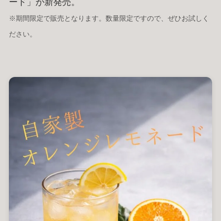
ード」が新発売。
RECRUIT
CONTACT
求人情報
お問い合わせ
※期間限定で販売となります。数量限定ですので、ぜひお試しく
ださい。
地図アプリで見る
Instagram
Googleマップで開く
恋香の公式インスタ
SHOP
販売サイト
営業時間
14:00 ～ 翌5:00（L.O. 4:00）
クレジットカード・電子マネー利用可
設備：無料Wi-Fi
/
全席コンセント完備
/
男女別 洋式トイレ
禁煙・喫煙：全席喫煙可 ※加熱式たばこのみ
貸出し可能備品：充電器 / ブランケット / カードゲーム