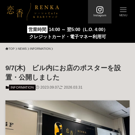
Instagram
MENU
営業時間
14:00 ～ 翌5:00（L.O. 4:00）
クレジットカード・電子マネー利用可
TOP
FIRST
トップページ
初めての方へ
TOP
NEWS
INFORMATION
SYSTEM
メニュー / 料金システム
9/7(木) ビル内にお店のポスターを設
置・公開しました
STORE
ABOUT
2023.09.07
2026.03.31
INFORMATION
店舗情報 / 店内写真
恋香について
FAQ
VOICE
よくあるご質問
お客様の声
NEWS
COLUMN
新着情報
お役立ちコラム