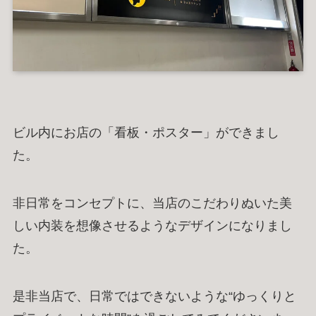
RECRUIT
CONTACT
求人情報
お問い合わせ
地図アプリで見る
Instagram
Googleマップで開く
恋香の公式インスタ
SHOP
販売サイト
ビル内にお店の「看板・ポスター」ができまし
た。
営業時間
14:00 ～ 翌5:00（L.O. 4:00）
クレジットカード・電子マネー利用可
非日常をコンセプトに、当店のこだわりぬいた美
設備：無料Wi-Fi
/
全席コンセント完備
/
男女別 洋式トイレ
しい内装を想像させるようなデザインになりまし
禁煙・喫煙：全席喫煙可 ※加熱式たばこのみ
た。
貸出し可能備品：充電器 / ブランケット / カードゲーム
是非当店で、日常ではできないような“ゆっくりと